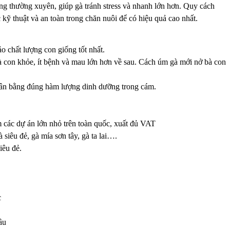
ộng thường xuyên, giúp gà tránh stress và nhanh lớn hơn. Quy cách
ỹ thuật và an toàn trong chăn nuôi để có hiệu quả cao nhất.
 chất lượng con giống tốt nhất.
à con khỏe, ít bệnh và mau lớn hơn về sau. Cách úm gà mới nở bà con
 cân bằng đúng hàm lượng dinh dưỡng trong cám.
 các dự án lớn nhỏ trên toàn quốc, xuất đủ VAT
 siêu đẻ, gà mía sơn tây, gà ta lai….
siêu đẻ.
c
ầu