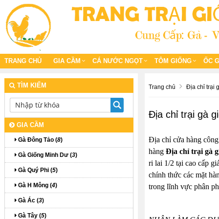
TRANG CHỦ
GIA CẦM
CÁ NƯỚC NGỌT
TÔM GIỐNG
ỐC 
TÌM KIẾM
Trang chủ
Địa chỉ trại 
Địa chỉ trại gà 
GIA CẦM
Địa chỉ cửa hàng công
Gà Đông Tảo (
8
)
hàng
Địa chỉ trại gà 
Gà Giống Minh Dư (
3
)
ri lai 1/2 tại cao cấp 
Gà Quý Phi (
5
)
chính thức các mặt hàn
Gà H Mông (
4
)
trong lĩnh vực phân phố
Gà Ác (
3
)
Gà Tây (
5
)