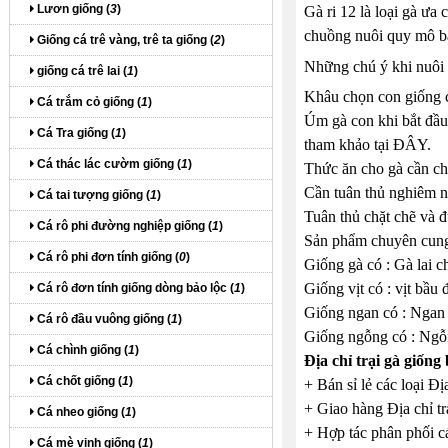
Lươn giống (
3
)
Gà ri 12 là loại gà ưa
chuồng nuôi quy mô bá
Giống cá trê vàng, trê ta giống (
2
)
Những chú ý khi nuôi g
giống cá trê lai (
1
)
Khâu chọn con giống c
Cá trắm cỏ giống (
1
)
Úm gà con khi bắt đầu
Cá Tra giống (
1
)
tham khảo tại ĐÂY.
Cá thác lác cườm giống (
1
)
Thức ăn cho gà cần ch
Cần tuân thủ nghiêm ng
Cá tai tượng giống (
1
)
Tuân thủ chặt chẽ và đ
Cá rô phi đường nghiệp giống (
1
)
Sản phẩm chuyên cung 
Cá rô phi đơn tính giống (
0
)
Giống gà có : Gà lai ch
Giống vịt có : vịt bầu đe
Cá rô đơn tính giống dòng bảo lộc (
1
)
Giống ngan có : Ngan 
Cá rô đầu vuông giống (
1
)
Giống ngỗng có : Ngỗn
Cá chình giống (
1
)
Địa chỉ trại gà giống
Cá chốt giống (
1
)
+ Bán sỉ lẻ các loại Địa
+ Giao hàng Địa chỉ trạ
Cá nheo giống (
1
)
+ Hợp tác phân phối các
Cá mè vinh giống (
1
)