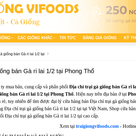
GIỐNG
CÁC GIỐNG KHÁC
TIN TỨC
BẢNG GIÁ GIỐNG
KỸ T
gà giống bán Gà ri lai 1/2 tại
giống bán Gà ri lai 1/2 tại Phong Thổ
 ty mua bán, cung cấp và phân phối
Địa chỉ trại gà giống bán Gà ri l
giống bán Gà ri lai 1/2 tại Phong Thổ
. Hiện nay trên địa bàn ở tại
Pho
giá rẻ, tuy nhiên để tìm được đại lý cửa hàng bán Địa chỉ trại gà giống bá
g Địa chỉ trại gà giống bán Gà ri lai 1/2 tại tại Việt Nam, Shop cửa hà
i Địa chỉ trại gà giống bán Gà ri lai 1/2 tại cao cấp.
Xem tại
traigiongvifoods.com
- Hotlin