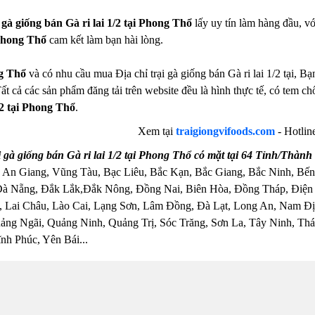
i gà giống bán Gà ri lai 1/2 tại Phong Thổ
lấy uy tín làm hàng đầu, v
 Phong Thổ
cam kết làm bạn hài lòng.
g Thổ
và có nhu cầu mua Địa chỉ trại gà giống bán Gà ri lai 1/2 tại, Bạ
ất cả các sản phẩm đăng tải trên website đều là hình thực tế, có tem 
/2 tại Phong Thổ
.
Xem tại
traigiongvifoods.com
- Hotlin
 gà giống bán Gà ri lai 1/2 tại Phong Thổ có mặt tại 64 Tỉnh/Thàn
 An Giang, Vũng Tàu, Bạc Liêu, Bắc Kạn, Bắc Giang, Bắc Ninh, Bến
Đà Nẵng, Đắk Lắk,Đắk Nông, Đồng Nai, Biên Hòa, Đồng Tháp, Điện
 Lai Châu, Lào Cai, Lạng Sơn, Lâm Đồng, Đà Lạt, Long An, Nam Đị
ng Ngãi, Quảng Ninh, Quảng Trị, Sóc Trăng, Sơn La, Tây Ninh, Thái
nh Phúc, Yên Bái...