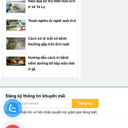
Hiệu quả từ mô hình nuôi ếch
ở xã Ya Ly
Thoát nghèo từ nghề nuôi ếch
Cách xử lý một số bệnh
thường gặp trên ếch nuôi
Hướng dẫn cách trị bệnh
viêm đường hô hấp mãn tính
ở gà
Đăng ký thông tin khuyến mãi
Đăng ký
Đăng ký nhận tin cơ hội nhận quyền lợi giảm giá riêng biệt.