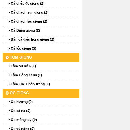
Cá chép đỏ giống (
1
)
Cá chạch sụn giống (
1
)
Cá chạch lấu giống (
1
)
Cá Basa giống (
2
)
Bán cá diêu hồng giống (
1
)
Cá lóc giống (
3
)
TÔM GIỐNG
Tôm sú biển (
1
)
Tôm Càng Xanh (
1
)
Tôm Thẻ Chân Trắng (
1
)
ỐC GIỐNG
Ốc hương (
2
)
Ốc cà na (
0
)
Ốc móng tay (
0
)
Ốc vú nàng (
0
)