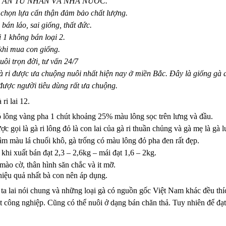
 ÁN TƯ NHÂN VÀ NHÀ NƯỚC.
chọn lựa cẩn thận đảm bảo chất lượng.
bán láo, sai giống, thất đức.
 1 không bán loại 2.
hi mua con giống.
uôi trọn đời, tư vấn 24/7
gà ri được ưa chuộng nuôi nhất hiện nay ở miền Bắc. Đây là giống gà d
 được người tiêu dùng rất ưa chuộng.
ri lai 12.
 lông vàng pha 1 chút khoảng 25% màu lông sọc trên lưng và đầu.
ược gọi là gà ri lông đỏ là con lai của gà ri thuần chủng và gà mẹ là g
m màu lá chuối khô, gà trống có màu lông đỏ pha đen rất đẹp.
khi xuất bán đạt 2,3 – 2,6kg – mái đạt 1,6 – 2kg.
ào cờ, thân hình săn chắc và it mỡ.
 hiệu quả nhất bà con nên áp dụng.
y ta lai nói chung và những loại gà có nguồn gốc Việt Nam khác đều thí
 công nghiệp. Cũng có thể nuôi ở dạng bán chăn thả. Tuy nhiên để đạt 