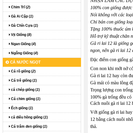
NHẬN LÀM CÁC DỰ
Chim Trĩ (
2
)
100% con giống được 
Nói không với các loại 
Gà Ai Cập (
1
)
Chỉ bán con giống loại
Gà Chín Cựa (
1
)
Tặng 100% thuốc úm k
Vịt Giống (
8
)
Hỗ trợ kỹ thuật chăn n
Gà ri lai 12 là giống 
Ngan Giống (
4
)
ngon, nên gà ri lai 12
Ngỗng Giống (
4
)
Đặc điểm con giống gà 
CÁ NƯỚC NGỌT
Con non khi mới nở có
Cá rô giống (
2
)
Gà ri lai 12 hay còn đ
Cá trê giống (
1
)
Gà mái có màu lông đậ
Trọng lượng con trống 
cá chép giống (
1
)
100% gà trống đều có m
Cá chim giống (
1
)
Cách nuôi gà ri lai 12
Ếch giống (
1
)
Với giống gà ri lai ha
cá diêu hồng giống (
1
)
12 bằng cách nuôi nhôt
thả.
Cá trắm đen giống (
1
)