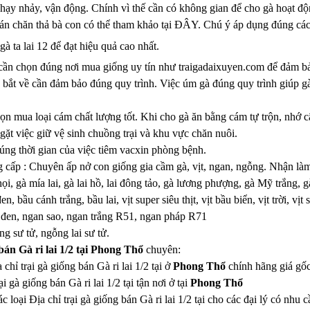
 chạy nhảy, vận động. Chính vì thế cần có không gian để cho gà hoạt đ
n chăn thả bà con có thể tham khảo tại ĐÂY. Chú ý áp dụng đúng các k
à ta lai 12 để đạt hiệu quả cao nhất.
ần chọn đúng nơi mua giống uy tín như traigadaixuyen.com để đảm bảo
 bắt về cần đảm bảo đúng quy trình. Việc úm gà đúng quy trình giúp g
ọn mua loại cám chất lượng tốt. Khi cho gà ăn bằng cám tự trộn, nhớ
ặt việc giữ vệ sinh chuồng trại và khu vực chăn nuôi.
úng thời gian của việc tiêm vacxin phòng bệnh.
cấp : Chuyên ấp nở con giống gia cầm gà, vịt, ngan, ngỗng. Nhận làm
ọi, gà mía lai, gà lai hồ, lai đông tảo, gà lương phượng, gà Mỹ trắng, gà
n, bầu cánh trắng, bầu lai, vịt super siêu thịt, vịt bầu biển, vịt trời, vịt 
đen, ngan sao, ngan trắng R51, ngan pháp R71
g sư tử, ngỗng lai sư tử.
 bán Gà ri lai 1/2 tại Phong Thổ
chuyên:
 chỉ trại gà giống bán Gà ri lai 1/2 tại ở
Phong Thổ
chính hãng giá gố
i gà giống bán Gà ri lai 1/2 tại tận nơi ở tại
Phong Thổ
 loại Địa chỉ trại gà giống bán Gà ri lai 1/2 tại cho các đại lý có nhu c