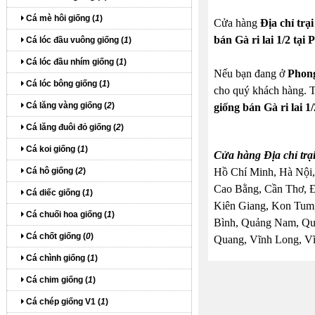
Cá mè hôi giống (
1
)
Cửa hàng
Địa chỉ trạ
bán Gà ri lai 1/2 tại
Cá lóc đầu vuông giống (
1
)
Cá lóc đầu nhím giống (
1
)
Nếu bạn đang ở
Phon
Cá lóc bông giống (
1
)
cho quý khách hàng. T
Cá lăng vàng giống (
2
)
giống bán Gà ri lai 1
Cá lăng đuôi đỏ giống (
2
)
Cá koi giống (
1
)
Cửa hàng Địa chỉ trại
Cá hô giống (
2
)
Hồ Chí Minh, Hà Nội,
Cao Bằng, Cần Thơ, 
Cá diếc giống (
1
)
Kiên Giang, Kon Tum,
Cá chuối hoa giống (
1
)
Bình, Quảng Nam, Quả
Cá chốt giống (
0
)
Quang, Vĩnh Long, Vĩ
Cá chình giống (
1
)
Cá chim giống (
1
)
Cá chép giống V1 (
1
)