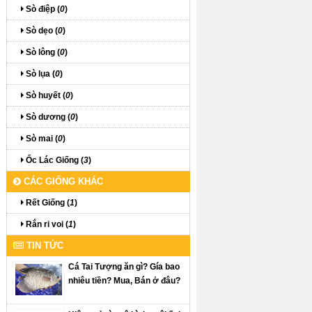
Sò điệp (
0
)
Sò dẹo (
0
)
Sò lông (
0
)
Sò lụa (
0
)
Sò huyết (
0
)
Sò dương (
0
)
Sò mai (
0
)
Ốc Lác Giống (
3
)
CÁC GIỐNG KHÁC
Rết Giống (
1
)
Rắn ri voi (
1
)
TIN TỨC
Cá Tai Tượng ăn gì? Gía bao
nhiêu tiền? Mua, Bán ở đâu?