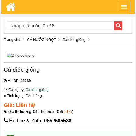
Toggl
navig
TÌM KIẾM
Trang chủ
CÁ NƯỚC NGỌT
Cá diếc giống
Cá diếc giống
Mã SP:
49239
Category:
Cá diếc giống
Tình trạng: Còn hàng
Giá: Liên hệ
Giá thị trường: 0đ - Tiết kiệm: 0 ₫(
-21%
)
Hotline & Zalo:
0852585538