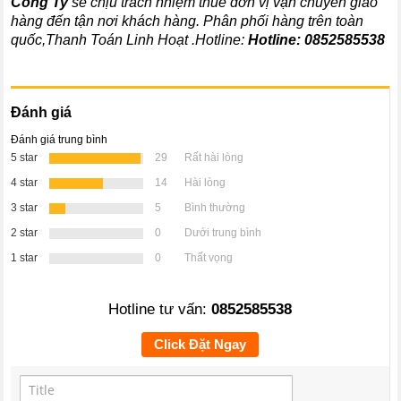
Công Ty
sẽ chịu trách nhiệm thuê đơn vị vận chuyển giao
hàng đến tận nơi khách hàng
. Phân phối hàng trên toàn
quốc,Thanh Toán Linh Hoạt .Hotline:
Hotline:
0852585538
Đánh giá
Đánh giá trung bình
5 star
29
Rất hài lòng
4 star
14
Hài lòng
3 star
5
Bình thường
2 star
0
Dưới trung bình
1 star
0
Thất vọng
Hotline tư vấn:
0852585538
Click Đặt Ngay