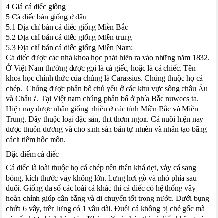
4 Giá cá diếc giống
5 Cá diếc bán giống ở đâu
5.1 Địa chỉ bán cá diếc giống Miền Bắc
5.2 Địa chỉ bán cá diếc giống Miền trung
5.3 Địa chỉ bán cá diếc giống Miền Nam:
Cá diếc
được các nhà khoa học phát hiện ra vào những năm 1832.
Ở Việt Nam thường được gọi là cá giếc, hoặc là cá chiếc. Tên
khoa học chính thức của chúng là Carassius. Chúng thuộc họ cá
chép. Chúng được phân bổ chủ yếu ở các khu vực sông châu Âu
và Châu á. Tại Việt nam chúng phân bổ ở phía Bắc nuwocs ta.
Hiện nay được nhân giống nhiều ở các tỉnh Miền Bắc và Miền
Trung. Đây thuộc loại đặc sản, thịt thơm ngon. Cá nuôi hiện nay
được thuồn dưỡng và cho sinh sản bán tự nhiên và nhân tạo bằng
cách tiêm hốc môn.
Đặc điểm cá diếc
Cá diếc là loài thuộc họ cá chép nên thân khá dẹt, vảy cá sang
bóng, kích thước vảy không lớn. Lưng hơi gồ và nhỏ phía sau
đuôi. Giống đa số các loài cá khác thì cá diếc có hệ thống vây
hoàn chỉnh giúp cân bằng và di chuyển tốt trong nước. Dưới bụng
chứa 6 vây, trên lưng có 1 vâu dài. Đuôi cá không bị chẻ gốc mà