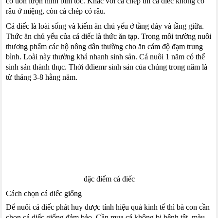
có uốn lượn hình bím tóc. Khác với cá chép thì cá diếc không có
râu ở miệng, còn cá chép có râu.
Cá diếc là loài sống và kiếm ăn chủ yếu ở tầng đáy và tầng giữa.
Thức ăn chủ yếu của cá diếc là thức ăn tạp. Trong môi trường nuôi
thương phẩm các hộ nông dân thường cho ăn cám độ đạm trung
bình. Loài này thường khá nhanh sinh sản. Cá nuôi 1 năm có thể
sinh sản thành thục. Thời ddiemr sinh sản của chúng trong năm là
từ tháng 3-8 hằng năm.
đặc điểm cá diếc
Cách chọn cá diếc giống
Để nuôi cá diếc phát huy được tính hiệu quả kinh tế thì bà con cần
chọn cá diếc giống đảm bảo. Cần mua cá không bị bệnh tật, màu