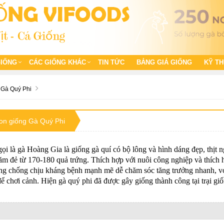
GIỐNG
CÁC GIỐNG KHÁC
TIN TỨC
BẢNG GIÁ GIỐNG
KỸ T
Gà Quý Phi
on giống Gà Quý Phi
i là gà Hoàng Gia là giống gà quí có bộ lông và hình dáng đẹp, thịt 
năm đẻ từ 170-180 quả trứng. Thích hợp với nuôi công nghiệp và thích 
ng chống chịu kháng bệnh mạnh mẽ dễ chăm sóc tăng trưởng nhanh, với b
 chơi cảnh. Hiện gà quý phi đã được gây giống thành công tại trại giố