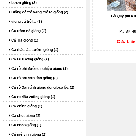
Lươn giống (
3
)
Giống cá trê vàng, trê ta giống (
2
)
Gà Quý phi 4 t
giống cá trê lai (
1
)
Cá trắm cỏ giống (
1
)
Mã SP: 4
Cá Tra giống (
1
)
Giá: Liên
Cá thác lác cườm giống (
1
)
Cá tai tượng giống (
1
)
Cá rô phi đường nghiệp giống (
1
)
Cá rô phi đơn tính giống (
0
)
Cá rô đơn tính giống dòng bảo lộc (
1
)
Cá rô đầu vuông giống (
1
)
Cá chình giống (
1
)
Cá chốt giống (
1
)
Cá nheo giống (
1
)
Cá mè vinh giống (
1
)