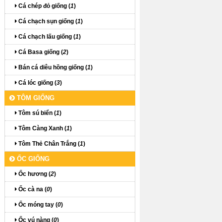
Cá chép đỏ giống (
1
)
Cá chạch sụn giống (
1
)
Cá chạch lấu giống (
1
)
Cá Basa giống (
2
)
Bán cá diêu hồng giống (
1
)
Cá lóc giống (
3
)
TÔM GIỐNG
Tôm sú biển (
1
)
Tôm Càng Xanh (
1
)
Tôm Thẻ Chân Trắng (
1
)
ỐC GIỐNG
Ốc hương (
2
)
Ốc cà na (
0
)
Ốc móng tay (
0
)
Ốc vú nàng (
0
)