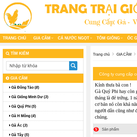
TRANG CHỦ
GIA CẦM
CÁ NƯỚC NGỌT
TÔM GIỐNG
ỐC 
TÌM KIẾM
Trang chủ
GIA CẦM
Công ty cung cấp c
GIA CẦM
Kính thưa bà con !
Gà Đông Tảo (
8
)
Gà Quý Phi hay còn gọ
Gà Giống Minh Dư (
3
)
tháng là đẻ trứng, 1 
cơ bản nó còn khả nă
Gà Quý Phi (
5
)
người dân cũng như để
Gà H Mông (
4
)
chủng.
Gà Ác (
3
)
5
Sản phẩm
Gà Tây (
5
)