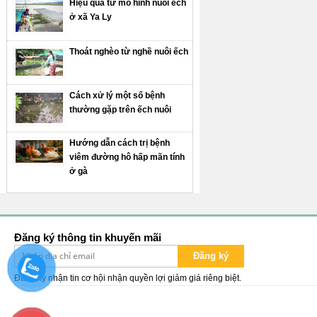
Hiệu quả từ mô hình nuôi ếch
ở xã Ya Ly
Thoát nghèo từ nghề nuôi ếch
Cách xử lý một số bệnh
thường gặp trên ếch nuôi
Hướng dẫn cách trị bệnh
viêm đường hô hấp mãn tính
ở gà
Đăng ký thông tin khuyến mãi
Đăng ký
Đăng ký nhận tin cơ hội nhận quyền lợi giảm giá riêng biệt.