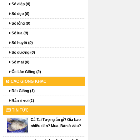
Sò điệp (
0
)
Sò dẹo (
0
)
Sò lông (
0
)
Sò lụa (
0
)
Sò huyết (
0
)
Sò dương (
0
)
Sò mai (
0
)
Ốc Lác Giống (
3
)
CÁC GIỐNG KHÁC
Rết Giống (
1
)
Rắn ri voi (
1
)
TIN TỨC
Cá Tai Tượng ăn gì? Gía bao
nhiêu tiền? Mua, Bán ở đâu?