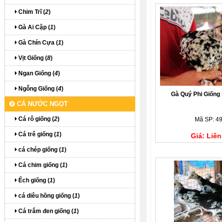
Chim Trĩ (
2
)
Gà Ai Cập (
1
)
Gà Chín Cựa (
1
)
Vịt Giống (
8
)
Ngan Giống (
4
)
Ngỗng Giống (
4
)
Gà Quý Phi Giống 
CÁ NƯỚC NGỌT
Cá rô giống (
2
)
Mã SP: 4
Cá trê giống (
1
)
Giá: Liên
cá chép giống (
1
)
Cá chim giống (
1
)
Ếch giống (
1
)
cá diêu hồng giống (
1
)
Cá trắm đen giống (
1
)