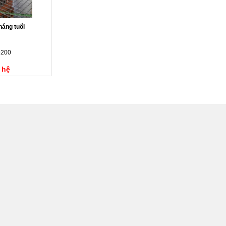
háng tuổi
9200
 hệ