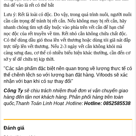
thả dế vào là rết có thể bắt
Lưu ý: Rết là loài có độc. Do vậy, trong quá trình nuôi, người nuôi
cần cẩn trọng để tránh bị rết cắn. Nếu không may bị rết cắn, hãy
nhanh chóng tìm sợi dây buộc vào phía trên vết cắn để hạn chế
nọc độc của rết truyền về tim. Rết nhỏ cắn không chứa chất độc.
Có thể dùng dầu gió thoa lên vết thương hoặc dùng tỏi giã nát đắp
trực tiếp lên vết thương. Nếu 2-3 ngày vết cắn không khỏi mà
càng sưng đau, cơ thể có nhiều biểu hiện khác thường, cần đến cơ
sở y tế để chữa trị kịp thời.
"Các sản phẩm đặc biệt nên quan trọng về lượng thực tế có
thể chênh lệch so với lượng bạn đặt hàng. Vifoods sẽ xác
nhận với bạn khi có sự thay đổi"
Công Ty
sẽ chịu trách nhiệm thuê đơn vị vận chuyển giao
hàng đến tận nơi khách hàng
. Phân phối hàng trên toàn
quốc,Thanh Toán Linh Hoạt .Hotline:
Hotline:
0852585538
Đánh giá