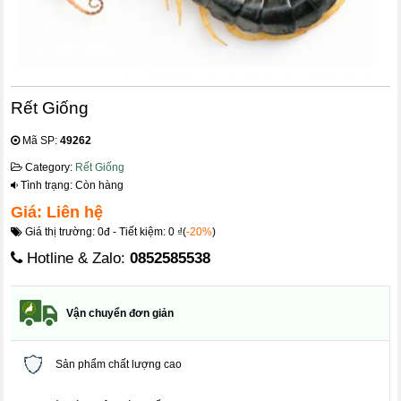
Rết Giống
Mã SP:
49262
Category:
Rết Giống
Tình trạng: Còn hàng
Giá: Liên hệ
Giá thị trường: 0đ - Tiết kiệm: 0 ₫(
-20%
)
Hotline & Zalo:
0852585538
Vận chuyển đơn giản
Sản phẩm chất lượng cao