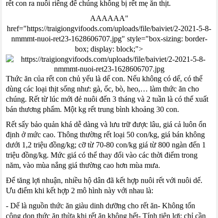
rết con ra nuôi riêng để chúng không bị rết mẹ ăn thịt.
AAAAAA"
href="https://traigiongvifoods.com/uploads/file/baiviet/2-2021-5-8-
nmmmt-nuoi-ret23-1628606707.jpg" style="box-sizing: border-
box; display: block;">
Thức ăn của rết con chủ yếu là dế con. Nếu không có dế, có thể
dùng các loại thịt sống như: gà, ốc, bò, heo,… làm thức ăn cho
chúng. Rết từ lúc mới đẻ nuôi đến 3 tháng và 2 tuần là có thể xuất
bán thương phẩm. Một kg rết trung bình khoảng 30 con.
Rết sấy bảo quản khá dễ dàng và lưu trữ được lâu, giá cả luôn ổn
định ở mức cao. Thông thường rết loại 50 con/kg, giá bán không
dưới 1,2 triệu đồng/kg; cỡ từ 70-80 con/kg giá từ 800 ngàn đến 1
triệu đồng/kg. Mức giá có thể thay đổi vào các thời điểm trong
năm, vào mùa nắng giá thường cao hơn mùa mưa.
Để tăng lợi nhuận, nhiều hộ dân đã kết hợp nuôi rết với nuôi dế.
Ưu điểm khi kết hợp 2 mô hình này với nhau là:
- Dế là nguồn thức ăn giàu dinh dưỡng cho rết ăn- Không tốn
công dọn thức ăn thừa khi rết ăn không hết- Tính tiện lợi: chỉ cần