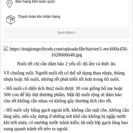
Bán hàng trên toàn quốc
Thanh toán khi nhận hàng
Xem thêm
Nuôi rết chỉ cần đảm bảo 2 yếu tố: độ ẩm và thức ăn.
Về chuồng ruôi: Người nuôi rết có thể sử dụng thau nhựa, thùng
nhựa hoặc hồ nuôi, nhưng rết phát triển tốt hơn trong hồ nuôi.
- Hồ nuôi có diện tích 8m2 nuôi được 30 con giống bố mẹ hoặc
500 con để lấy thịt thương phẩm. Mật độ nuôi rộng sẽ đảm bảo
cho rết không cắn nhau và không gây thương tích cho rết.
- Hồ nuôi xây bằng gạch ngoài trời, không cần mái che, không cần
láng nền, nên xây dựng ở những nơi khô ráo không bị ngập nước
khi trời mưa; có mương nước tránh kiến; lát một lớp gạch láng bao
xung quanh tránh rết trèo ra ngoài.