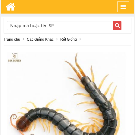
Toggl
navig
TÌM KIẾM
Trang chủ
Các Giống Khác
Rết Giống