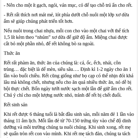
- Nên cho một ít gạch, ngói, ván mục, cỏ để tạo chỗ trú ẩn cho rết.
- Rết rất thích nơi mát mẻ, lót phía dưới chỗ nuôi một lớp xơ dừa
ẩm sẽ giúp chúng phát triển tốt hơn.
Nếu nuôi trong chai nhựa, mỗi con cho vào một chai với thể tích
1,5 lít kèm theo “nhúm” xơ dừa để giữ độ ẩm. Miệng chai được
cắt bỏ một phần nhỏ, để rết không bò ra ngoài.
Thức ăn
Rết rất phàm ăn, thức ăn của chúng là: cá, ốc, ếch, nhái, côn
trùng… đặc biệt là dế mèn, siêu sâu…. Định kì 1-2 ngày cho ăn 1
lần vào buổi chiều. Rết cũng giống như bọ cạp có thể nhịn đói khá
lâu mà không chết, nhưng nếu cho ăn quá nhiều thức ăn, nó dễ bị
bội thực chết. Bốn ngày tưới nước sạch một lần để giữ ẩm cho rết.
Chú ý chỉ cho một lượng nước nhỏ, tránh để rết bị chết đuối.
Rết sinh sản
Khi rết được 6 tháng tuổi là bắt đầu sinh sản, mỗi năm đẻ 1 lần vào
tháng 11 âm lịch. Mỗi lần đẻ từ 70-150 trứng tùy vào chế độ dinh
dưỡng và môi trường chúng ta nuôi chúng. Khi sinh xong, rết mẹ
sẽ quấn tròn rết con vào mình. Khi rết mẹ tách đàn, chúng ta tách