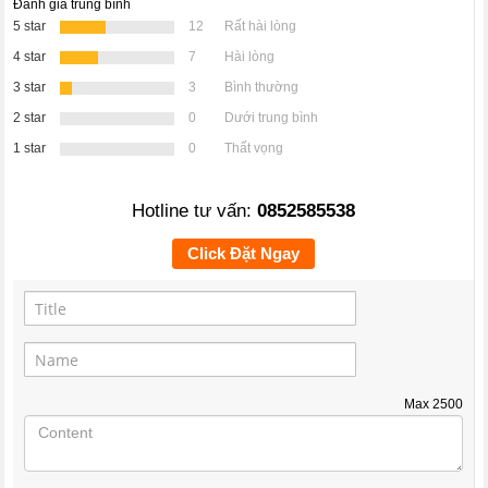
Đánh giá trung bình
5 star
12
Rất hài lòng
4 star
7
Hài lòng
3 star
3
Bình thường
2 star
0
Dưới trung bình
1 star
0
Thất vọng
Hotline tư vấn:
0852585538
Click Đặt Ngay
Max
2500