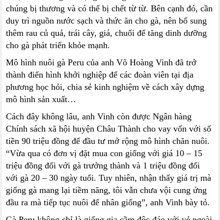
chúng bị thương và có thể bị chết từ từ. Bên cạnh đó, cần
duy trì nguồn nước sạch và thức ăn cho gà, nên bổ sung
thêm rau củ quả, trái cây, giá, chuối để tăng dinh dưỡng
cho gà phát triển khỏe mạnh.
Mô hình nuôi gà Peru của anh Võ Hoàng Vinh đã trở
thành điển hình khởi nghiệp để các đoàn viên tại địa
phương học hỏi, chia sẻ kinh nghiệm về cách xây dựng
mô hình sản xuất…
Cách đây không lâu, anh Vinh còn được Ngân hàng
Chính sách xã hội huyện Châu Thành cho vay vốn với số
tiền 90 triệu đồng để đầu tư mở rộng mô hình chăn nuôi.
“Vừa qua có đơn vị đặt mua con giống với giá 10 – 15
triệu đồng đối với gà trưởng thành và 1 triệu đồng đối
với gà 20 – 30 ngày tuổi. Tuy nhiên, nhận thấy giá trị mà
giống gà mang lại tiềm năng, tôi vẫn chưa vội cung ứng
đầu ra mà tiếp tục nuôi để nhân giống”, anh Vinh bày tỏ.
Gà Peru không chỉ là giống gia cầm độc đáo với vẻ ngoài