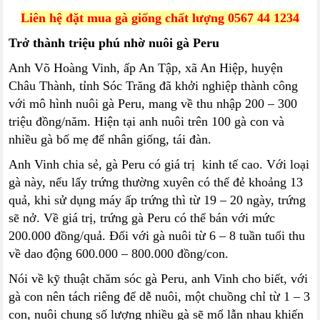
Liên hệ đặt mua gà giống chất lượng 0567 44 1234
Trở thành triệu phú nhờ nuôi gà Peru
Anh Võ Hoàng Vinh, ấp An Tập, xã An Hiệp, huyện
Châu Thành, tỉnh Sóc Trăng đã khởi nghiệp thành công
với mô hình nuôi gà Peru, mang về thu nhập 200 – 300
triệu đồng/năm. Hiện tại anh nuôi trên 100 gà con và
nhiều gà bố mẹ để nhân giống, tái đàn.
Anh Vinh chia sẻ, gà Peru có giá trị kinh tế cao. Với loại
gà này, nếu lấy trứng thường xuyên có thể đẻ khoảng 13
quả, khi sử dụng máy ấp trứng thì từ 19 – 20 ngày, trứng
sẽ nở. Về giá trị, trứng gà Peru có thể bán với mức
200.000 đồng/quả. Đối với gà nuôi từ 6 – 8 tuần tuổi thu
về dao động 600.000 – 800.000 đồng/con.
Nói về kỹ thuật chăm sóc gà Peru, anh Vinh cho biết, với
gà con nên tách riêng để dễ nuôi, một chuồng chỉ từ 1 – 3
con, nuôi chung số lượng nhiều gà sẽ mổ lẫn nhau khiến