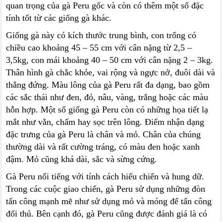
quan trọng của gà Peru gốc và còn có thêm một số đặc
tính tốt từ các giống gà khác.
Giống gà này có kích thước trung bình, con trống có
chiều cao khoảng 45 – 55 cm với cân nặng từ 2,5 –
3,5kg, con mái khoảng 40 – 50 cm với cân nặng 2 – 3kg.
Thân hình gà chắc khỏe, vai rộng và ngực nở, đuôi dài và
thẳng đứng. Màu lông của gà Peru rất đa dạng, bao gồm
các sắc thái như đen, đỏ, nâu, vàng, trắng hoặc các màu
hỗn hợp. Một số giống gà Peru còn có những họa tiết lạ
mắt như vằn, chấm hay sọc trên lông. Điểm nhận dạng
đặc trưng của gà Peru là chân và mỏ. Chân của chúng
thường dài và rất cường tráng, có màu đen hoặc xanh
đậm. Mỏ cũng khá dài, sắc và sừng cứng.
Gà Peru nổi tiếng với tính cách hiếu chiến và hung dữ.
Trong các cuộc giao chiến, gà Peru sử dụng những đòn
tấn công mạnh mẽ như sử dụng mỏ và móng để tấn công
đối thủ. Bên cạnh đó, gà Peru cũng được đánh giá là có