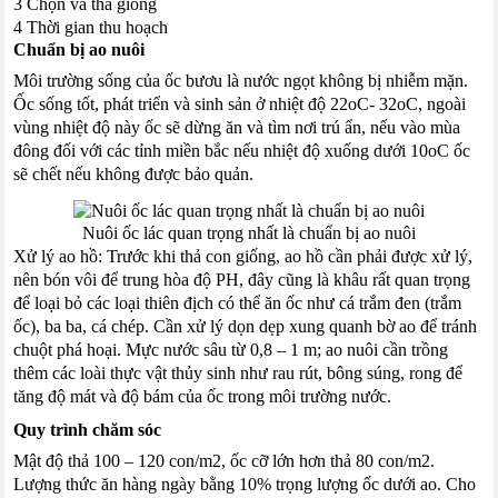
3 Chọn và thả giống
4 Thời gian thu hoạch
Chuẩn bị ao nuôi
Môi trường sống của ốc bươu là nước ngọt không bị nhiễm mặn.
Ốc sống tốt, phát triển và sinh sản ở nhiệt độ 22oC- 32oC, ngoài
vùng nhiệt độ này ốc sẽ dừng ăn và tìm nơi trú ẩn, nếu vào mùa
đông đối với các tỉnh miền bắc nếu nhiệt độ xuống dưới 10oC ốc
sẽ chết nếu không được bảo quản.
Nuôi ốc lác quan trọng nhất là chuẩn bị ao nuôi
Xử lý ao hồ: Trước khi thả con giống, ao hồ cần phải được xử lý,
nên bón vôi để trung hòa độ PH, đây cũng là khâu rất quan trọng
để loại bỏ các loại thiên địch có thể ăn ốc như cá trắm đen (trắm
ốc), ba ba, cá chép. Cần xử lý dọn dẹp xung quanh bờ ao để tránh
chuột phá hoại. Mực nước sâu từ 0,8 – 1 m; ao nuôi cần trồng
thêm các loài thực vật thủy sinh như rau rút, bông súng, rong để
tăng độ mát và độ bám của ốc trong môi trường nước.
Quy trình chăm sóc
Mật độ thả 100 – 120 con/m2, ốc cỡ lớn hơn thả 80 con/m2.
Lượng thức ăn hàng ngày bằng 10% trọng lượng ốc dưới ao. Cho