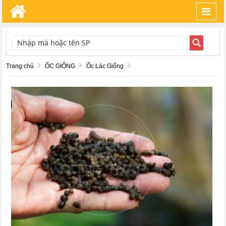
Toggl
navig
TÌM KIẾM
Trang chủ
ỐC GIỐNG
Ốc Lác Giống