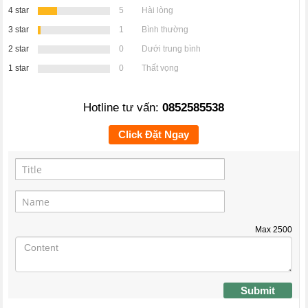
4 star
5
Hài lòng
3 star
1
Bình thường
2 star
0
Dưới trung bình
1 star
0
Thất vọng
Hotline tư vấn:
0852585538
Click Đặt Ngay
Max
2500
Submit