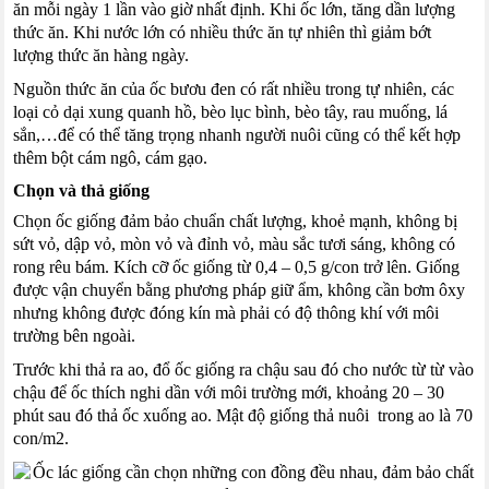
ăn mỗi ngày 1 lần vào giờ nhất định. Khi ốc lớn, tăng dần lượng
thức ăn. Khi nước lớn có nhiều thức ăn tự nhiên thì giảm bớt
lượng thức ăn hàng ngày.
Nguồn thức ăn của ốc bươu đen có rất nhiều trong tự nhiên, các
loại cỏ dại xung quanh hồ, bèo lục bình, bèo tây, rau muống, lá
sắn,…để có thể tăng trọng nhanh người nuôi cũng có thể kết hợp
thêm bột cám ngô, cám gạo.
Chọn và thả giống
Chọn ốc giống đảm bảo chuẩn chất lượng, khoẻ mạnh, không bị
sứt vỏ, dập vỏ, mòn vỏ và đỉnh vỏ, màu sắc tươi sáng, không có
rong rêu bám. Kích cỡ ốc giống từ 0,4 – 0,5 g/con trở lên. Giống
được vận chuyển bằng phương pháp giữ ẩm, không cần bơm ôxy
nhưng không được đóng kín mà phải có độ thông khí với môi
trường bên ngoài.
Trước khi thả ra ao, đổ ốc giống ra chậu sau đó cho nước từ từ vào
chậu để ốc thích nghi dần với môi trường mới, khoảng 20 – 30
phút sau đó thả ốc xuống ao. Mật độ giống thả nuôi trong ao là 70
con/m2.