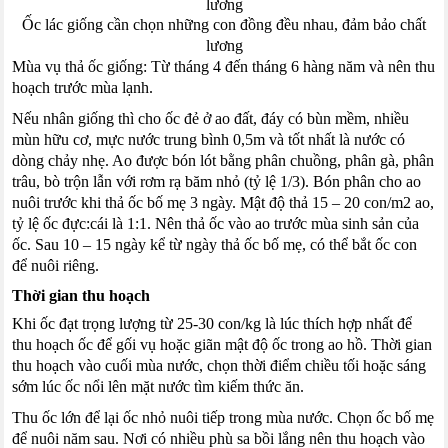
Ốc lác giống cần chọn những con đồng đều nhau, đảm bảo chất
lương
Mùa vụ thả ốc giống: Từ tháng 4 đến tháng 6 hàng năm và nên thu
hoạch trước mùa lạnh.
Nếu nhân giống thì cho ốc đẻ ở ao đất, đáy có bùn mềm, nhiều
mùn hữu cơ, mực nước trung bình 0,5m và tốt nhất là nước có
dòng chảy nhẹ. Ao được bón lót bằng phân chuồng, phân gà, phân
trâu, bò trộn lẫn với rơm rạ băm nhỏ (tỷ lệ 1/3). Bón phân cho ao
nuôi trước khi thả ốc bố mẹ 3 ngày. Mật độ thả 15 – 20 con/m2 ao,
tỷ lệ ốc đực:cái là 1:1. Nên thả ốc vào ao trước mùa sinh sản của
ốc. Sau 10 – 15 ngày kể từ ngày thả ốc bố mẹ, có thể bắt ốc con
để nuôi riêng.
Thời gian thu hoạch
Khi ốc đạt trọng lượng từ 25-30 con/kg là lúc thích hợp nhất để
thu hoạch ốc để gối vụ hoặc giãn mật độ ốc trong ao hồ. Thời gian
thu hoạch vào cuối mùa nước, chọn thời điểm chiều tối hoặc sáng
sớm lúc ốc nổi lên mặt nước tìm kiếm thức ăn.
Thu ốc lớn để lại ốc nhỏ nuôi tiếp trong mùa nước. Chọn ốc bố mẹ
để nuôi năm sau. Nơi có nhiều phù sa bồi lắng nên thu hoạch vào