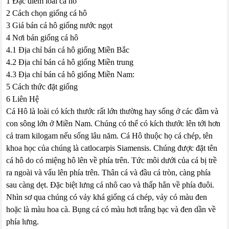
1 Đặc điểm loài cá hô
2 Cách chọn giống cá hô
3 Giá bán cá hô giống nước ngọt
4 Nơi bán giống cá hô
4.1 Địa chỉ bán cá hô giống Miền Bắc
4.2 Địa chỉ bán cá hô giống Miền trung
4.3 Địa chỉ bán cá hô giống Miền Nam:
5 Cách thức đặt giống
6 Liên Hệ
Cá Hô là loài có kích thước rất lớn thường hay sống ở các đầm và
con sông lớn ở Miền Nam. Chúng có thể có kích thước lên tới hơn
cả tram kilogam nếu sống lâu năm. Cá Hô thuộc họ cá chép, tên
khoa học của chúng là catlocarpis Siamensis. Chúng được đặt tên
cá hô do có miệng hô lên về phía trên. Tức môi dưới của cá bị trề
ra ngoài và vẩu lên phía trên. Thân cá và đầu cá tròn, càng phía
sau càng dẹt. Đặc biệt lưng cá nhô cao và thấp hẳn về phía đuôi.
Nhìn sơ qua chúng có vảy khá giống cá chép, vảy có màu đen
hoặc là màu hoa cà. Bụng cá có màu hơi trắng bạc và đen dần về
phía lưng.