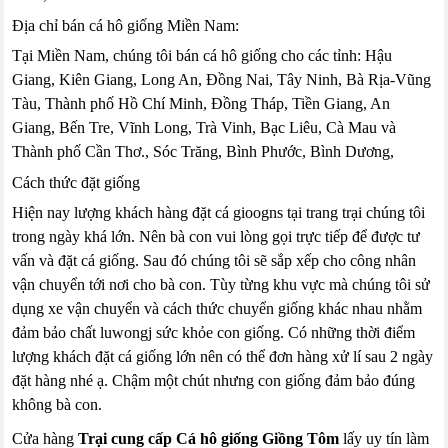
Địa chỉ bán cá hô giống Miền Nam:
Tại Miền Nam, chúng tôi bán cá hô giống cho các tỉnh: Hậu
Giang, Kiên Giang, Long An, Đồng Nai, Tây Ninh, Bà Rịa-Vũng
Tàu, Thành phố Hồ Chí Minh, Đồng Tháp, Tiền Giang, An
Giang, Bến Tre, Vĩnh Long, Trà Vinh, Bạc Liêu, Cà Mau và
Thành phố Cần Thơ., Sóc Trăng, Bình Phước, Bình Dương,
Cách thức đặt giống
Hiện nay lượng khách hàng đặt cá gioogns tại trang trại chúng tôi
trong ngày khá lớn. Nên bà con vui lòng gọi trực tiếp để được tư
vấn và đặt cá giống. Sau đó chúng tôi sẽ sắp xếp cho công nhân
vận chuyển tới nơi cho bà con. Tùy từng khu vực mà chúng tôi sử
dụng xe vận chuyển và cách thức chuyển giống khác nhau nhằm
đảm bảo chất luwongj sức khỏe con giống. Có những thời điểm
lượng khách đặt cá giống lớn nên có thể đơn hàng xử lí sau 2 ngày
đặt hàng nhé ạ. Chậm một chút nhưng con giống đảm bảo đúng
không bà con.
Cửa hàng
Trại cung cấp Cá hô giống Giồng Tôm
lấy uy tín làm