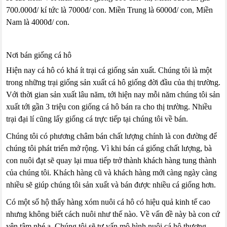
700.000đ/ kí tức là 7000đ/ con. Miền Trung là 6000đ/ con, Miền
Nam là 4000đ/ con.
Nơi bán giống cá hô
Hiện nay cá hô có khá ít trại cá giống sản xuất. Chúng tôi là một
trong những trại giống sản xuất cá hô giống đời đầu của thị trường.
Với thời gian sản xuất lâu năm, tới hiện nay mỗi năm chúng tôi sản
xuất tới gần 3 triệu con giống cá hô bán ra cho thị trường. Nhiều
trại đại lí cũng lấy giống cá trực tiếp tại chúng tôi về bán.
Chúng tôi có phương châm bán chất lượng chính là con đường để
chúng tôi phát triển mở rộng. Vì khi bán cá giống chất lượng, bà
con nuôi đạt sẽ quay lại mua tiếp trở thành khách hàng tung thành
của chúng tôi. Khách hàng cũ và khách hàng mới càng ngày càng
nhiều sẽ giúp chúng tôi sản xuất và bán được nhiều cá giống hơn.
Có một số hộ thấy hàng xóm nuôi cá hô có hiệu quả kinh tế cao
nhưng không biết cách nuôi như thế nào. Về vấn đề này bà con cứ
yên tâm nhé ạ. Chúng tôi sẽ tư vấn mô hình nuôi cá hô thương