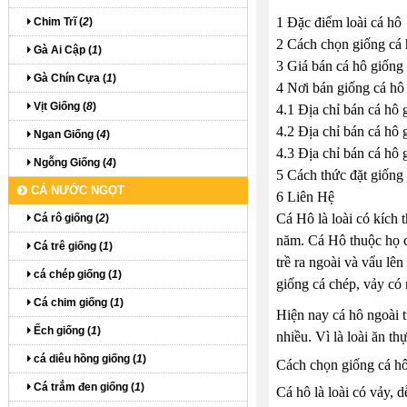
1 Đặc điểm loài cá hô
Chim Trĩ (
2
)
2 Cách chọn giống cá 
Gà Ai Cập (
1
)
3 Giá bán cá hô giống
Gà Chín Cựa (
1
)
4 Nơi bán giống cá hô
Vịt Giống (
8
)
4.1 Địa chỉ bán cá hô
4.2 Địa chỉ bán cá hô 
Ngan Giống (
4
)
4.3 Địa chỉ bán cá hô
Ngỗng Giống (
4
)
5 Cách thức đặt giống
CÁ NƯỚC NGỌT
6 Liên Hệ
Cá Hô là loài có kích 
Cá rô giống (
2
)
năm. Cá Hô thuộc họ cá
Cá trê giống (
1
)
trề ra ngoài và vẩu lê
cá chép giống (
1
)
giống cá chép, vảy có
Cá chim giống (
1
)
Hiện nay cá hô ngoài t
Ếch giống (
1
)
nhiều. Vì là loài ăn th
cá diêu hồng giống (
1
)
Cách chọn giống cá h
Cá trắm đen giống (
1
)
Cá hô là loài có vảy, 