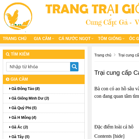
TRANG CHỦ
GIA CẦM
CÁ NƯỚC NGỌT
TÔM GIỐNG
ỐC 
TÌM KIẾM
Trang chủ
Trại cung c
Trại cung cấp 
GIA CẦM
Bà con có ao hồ sâu và
Gà Đông Tảo (
8
)
con đang quan tâm tìm
Gà Giống Minh Dư (
3
)
Gà Quý Phi (
5
)
Gà H Mông (
4
)
Đặc điểm loài cá hô
Gà Ác (
3
)
Contents [hide]
Gà Tây (
5
)