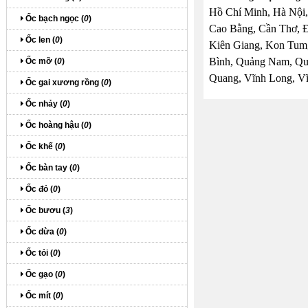
Hồ Chí Minh, Hà Nội,
Ốc bạch ngọc (
0
)
Cao Bằng, Cần Thơ, 
Ốc len (
0
)
Kiên Giang, Kon Tum,
Bình, Quảng Nam, Quả
Ốc mỡ (
0
)
Quang, Vĩnh Long, Vĩ
Ốc gai xương rồng (
0
)
Ốc nhảy (
0
)
Ốc hoàng hậu (
0
)
Ốc khế (
0
)
Ốc bàn tay (
0
)
Ốc đỏ (
0
)
Ốc bươu (
3
)
Ốc dừa (
0
)
Ốc tỏi (
0
)
Ốc gạo (
0
)
Ốc mít (
0
)