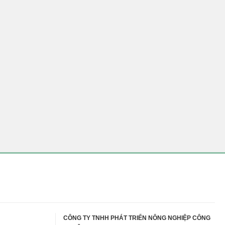
CÔNG TY TNHH PHÁT TRIỂN NÔNG NGHIỆP CÔNG