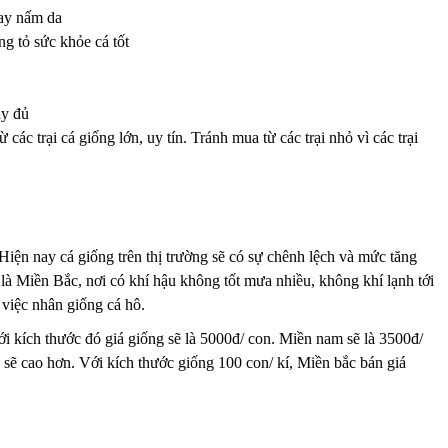
hay nấm da
g tỏ sức khỏe cá tốt
ầy đủ
ác trại cá giống lớn, uy tín. Tránh mua từ các trại nhỏ vì các trại
Hiện nay cá giống trên thị trường sẽ có sự chênh lệch và mức tăng
là Miền Bắc, nơi có khí hậu không tốt mưa nhiều, không khí lạnh tới
 việc nhân giống cá hô.
ới kích thước đó giá giống sẽ là 5000đ/ con. Miền nam sẽ là 3500đ/
iá sẽ cao hơn. Với kích thước giống 100 con/ kí, Miền bắc bán giá