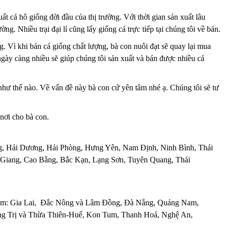
uất cá hô giống đời đầu của thị trường. Với thời gian sản xuất lâu
ng. Nhiều trại đại lí cũng lấy giống cá trực tiếp tại chúng tôi về bán.
. Vì khi bán cá giống chất lượng, bà con nuôi đạt sẽ quay lại mua
gày càng nhiều sẽ giúp chúng tôi sản xuất và bán được nhiều cá
hư thế nào. Về vấn đề này bà con cứ yên tâm nhé ạ. Chúng tôi sẽ tư
nơi cho bà con.
iang, Hải Dương, Hải Phòng, Hưng Yên, Nam Định, Ninh Bình, Thái
à Giang, Cao Bằng, Bắc Kạn, Lạng Sơn, Tuyên Quang, Thái
nh gồm: Gia Lai, Đắc Nông và Lâm Đồng, Đà Nẵng, Quảng Nam,
ng Trị và Thừa Thiên-Huế, Kon Tum, Thanh Hoá, Nghệ An,