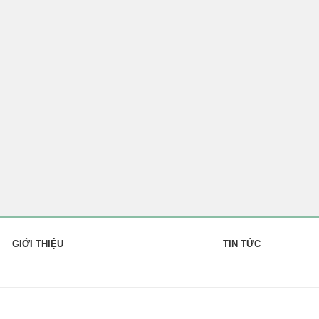
GIỚI THIỆU
TIN TỨC