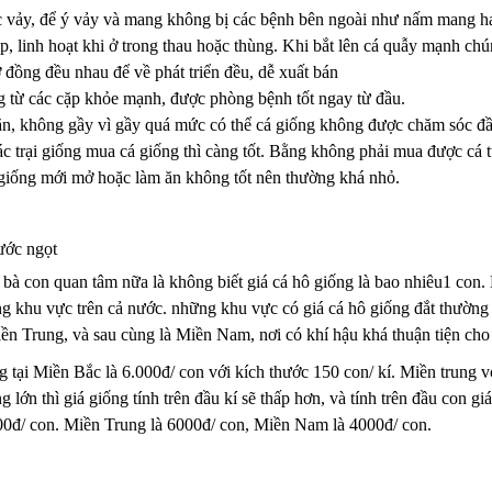
c vảy, để ý vảy và mang không bị các bệnh bên ngoài như nấm mang 
, linh hoạt khi ở trong thau hoặc thùng. Khi bắt lên cá quẫy mạnh chún
đồng đều nhau để về phát triển đều, dễ xuất bán
 từ các cặp khỏe mạnh, được phòng bệnh tốt ngay từ đầu.
ặn, không gầy vì gầy quá mức có thể cá giống không được chăm sóc đ
 trại giống mua cá giống thì càng tốt. Bằng không phải mua được cá từ c
i giống mới mở hoặc làm ăn không tốt nên thường khá nhỏ.
ước ngọt
bà con quan tâm nữa là không biết giá cá hô giống là bao nhiêu1 con. 
g khu vực trên cả nước. những khu vực có giá cá hô giống đắt thường 
iền Trung, và sau cùng là Miền Nam, nơi có khí hậu khá thuận tiện cho
g tại Miền Bắc là 6.000đ/ con với kích thước 150 con/ kí. Miền trung v
g lớn thì giá giống tính trên đầu kí sẽ thấp hơn, và tính trên đầu con g
000đ/ con. Miền Trung là 6000đ/ con, Miền Nam là 4000đ/ con.