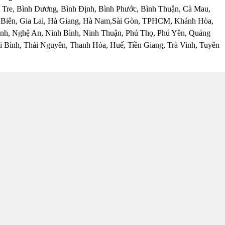
 Tre, Bình Dương, Bình Định, Bình Phước, Bình Thuận, Cà Mau,
 Biên, Gia Lai, Hà Giang, Hà Nam,Sài Gòn, TPHCM, Khánh Hòa,
nh, Nghệ An, Ninh Bình, Ninh Thuận, Phú Thọ, Phú Yên, Quảng
 Bình, Thái Nguyên, Thanh Hóa, Huế, Tiền Giang, Trà Vinh, Tuyên