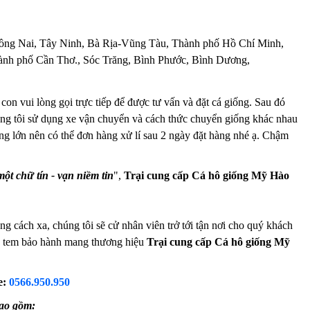
 Đồng Nai, Tây Ninh, Bà Rịa-Vũng Tàu, Thành phố Hồ Chí Minh,
ành phố Cần Thơ., Sóc Trăng, Bình Phước, Bình Dương,
con vui lòng gọi trực tiếp để được tư vấn và đặt cá giống. Sau đó
úng tôi sử dụng xe vận chuyển và cách thức chuyển giống khác nhau
g lớn nên có thể đơn hàng xử lí sau 2 ngày đặt hàng nhé ạ. Chậm
một chữ tín - vạn niềm tin
",
Trại cung cấp Cá hô giống Mỹ Hào
 cách xa, chúng tôi sẽ cử nhân viên trở tới tận nơi cho quý khách
 và tem bảo hành mang thương hiệu
Trại cung cấp Cá hô giống Mỹ
e:
0566.950.950
bao gồm: