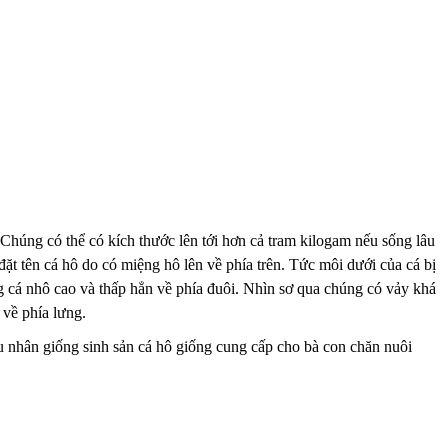
Chúng có thể có kích thước lên tới hơn cả tram kilogam nếu sống lâu
t tên cá hô do có miệng hô lên về phía trên. Tức môi dưới của cá bị
ưng cá nhô cao và thấp hẳn về phía đuôi. Nhìn sơ qua chúng có vảy khá
 về phía lưng.
ầu nhân giống sinh sản cá hô giống cung cấp cho bà con chăn nuôi