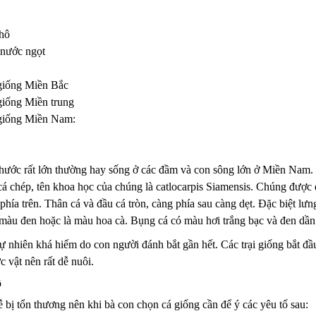
hô
 nước ngọt
 giống Miền Bắc
giống Miền trung
 giống Miền Nam:
thước rất lớn thường hay sống ở các đầm và con sông lớn ở Miền Nam. 
 chép, tên khoa học của chúng là catlocarpis Siamensis. Chúng được đặ
n phía trên. Thân cá và đầu cá tròn, càng phía sau càng dẹt. Đặc biệt l
 màu đen hoặc là màu hoa cà. Bụng cá có màu hơi trắng bạc và đen dần
ự nhiên khá hiếm do con người đánh bắt gần hết. Các trại giống bắt đ
ực vật nên rất dễ nuôi.
ô
dễ bị tổn thương nên khi bà con chọn cá giống cần để ý các yêu tố sau: