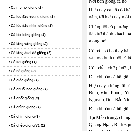
Nơi bán giống cá hô
Cá mè hôi giống (
1
)
Hiện nay cá hô có khá í
năm, tới hiện nay mỗi n
Cá lóc đầu vuông giống (
1
)
Cá lóc đầu nhím giống (
1
)
Chúng tôi có phương ch
tiếp trở thành khách h
Cá lóc bông giống (
1
)
giống hơn.
Cá lăng vàng giống (
2
)
Có một số hộ thấy hàn
Cá lăng đuôi đỏ giống (
2
)
vấn mô hình nuôi cá h
Cá koi giống (
1
)
Còn chần chừ gì nữa, h
Cá hô giống (
2
)
Địa chỉ bán cá hô giố
Cá diếc giống (
1
)
Hiện nay, chúng tôi b
Cá chuối hoa giống (
1
)
Bình, Vĩnh Phúc., Yê
Cá chốt giống (
0
)
Nguyên,Tỉnh Bắc Ninh
Cá chình giống (
1
)
Địa chỉ bán cá hô giố
Cá chim giống (
1
)
Tại Miền trung, chúng
Quảng Ngãi, Bình Địn
Cá chép giống V1 (
1
)