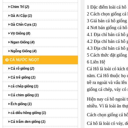
1 Đặc điểm loài cá hô
Chim Trĩ (
2
)
2 Cách chọn giống cá 
Gà Ai Cập (
1
)
3 Giá bán cá hô giống
Gà Chín Cựa (
1
)
4 Nơi bán giống cá hô
Vịt Giống (
8
)
4.1 Địa chỉ bán cá hô
4.2 Địa chỉ bán cá hô 
Ngan Giống (
4
)
4.3 Địa chỉ bán cá hô
Ngỗng Giống (
4
)
5 Cách thức đặt giống
CÁ NƯỚC NGỌT
6 Liên Hệ
Cá Hô là loài có kích 
Cá rô giống (
2
)
năm. Cá Hô thuộc họ cá
Cá trê giống (
1
)
trề ra ngoài và vẩu lê
cá chép giống (
1
)
giống cá chép, vảy có
Cá chim giống (
1
)
Hiện nay cá hô ngoài t
Ếch giống (
1
)
nhiều. Vì là loài ăn th
cá diêu hồng giống (
1
)
Cách chọn giống cá h
Cá trắm đen giống (
1
)
Cá hô là loài có vảy, 