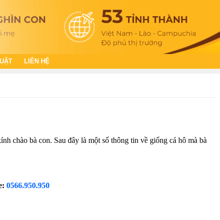
HUẬT
LIÊN HỆ
kính chào bà con. Sau đây là một số thông tin về giống cá hô mà bà
e:
0566.950.950