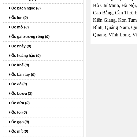
Hồ Chí Minh, Hà Nội,
Ốc bạch ngọc (
0
)
Cao Bằng, Cần Thơ, 
Ốc len (
0
)
Kiên Giang, Kon Tum,
Bình, Quảng Nam, Quả
Ốc mỡ (
0
)
Quang, Vĩnh Long, Vĩ
Ốc gai xương rồng (
0
)
Ốc nhảy (
0
)
Ốc hoàng hậu (
0
)
Ốc khế (
0
)
Ốc bàn tay (
0
)
Ốc đỏ (
0
)
Ốc bươu (
3
)
Ốc dừa (
0
)
Ốc tỏi (
0
)
Ốc gạo (
0
)
Ốc mít (
0
)