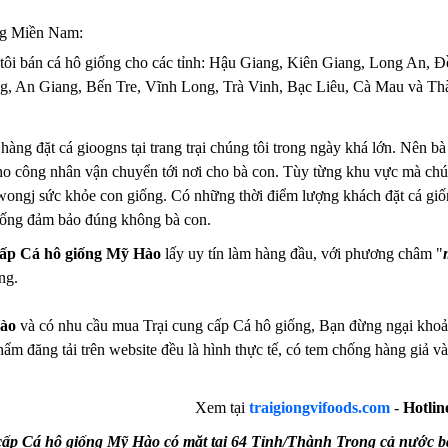
ống Miền Nam:
tôi bán cá hô giống cho các tỉnh: Hậu Giang, Kiên Giang, Long An,
g, An Giang, Bến Tre, Vĩnh Long, Trà Vinh, Bạc Liêu, Cà Mau và Th
àng đặt cá gioogns tại trang trại chúng tôi trong ngày khá lớn. Nên bà 
cho công nhân vận chuyển tới nơi cho bà con. Tùy từng khu vực mà ch
ongj sức khỏe con giống. Có những thời điểm lượng khách đặt cá giốn
iống đảm bảo đúng không bà con.
cấp Cá hô giống Mỹ Hào
lấy uy tín làm hàng đầu, với phương châm "
ng.
ào
và có nhu cầu mua Trại cung cấp Cá hô giống, Bạn đừng ngại khoảng
hẩm đăng tải trên website đều là hình thực tế, có tem chống hàng giả
Xem tại
traigiongvifoods.com
-
Hotlin
cấp Cá hô giống Mỹ Hào có mặt tại 64 Tỉnh/Thành Trong cả nước 