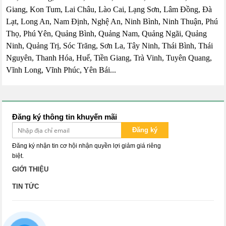
Giang, Kon Tum, Lai Châu, Lào Cai, Lạng Sơn, Lâm Đồng, Đà
Lạt, Long An, Nam Định, Nghệ An, Ninh Bình, Ninh Thuận, Phú
Thọ, Phú Yên, Quảng Bình, Quảng Nam, Quảng Ngãi, Quảng
Ninh, Quảng Trị, Sóc Trăng, Sơn La, Tây Ninh, Thái Bình, Thái
Nguyên, Thanh Hóa, Huế, Tiền Giang, Trà Vinh, Tuyên Quang,
Vĩnh Long, Vĩnh Phúc, Yên Bái...
Đăng ký thông tin khuyến mãi
Đăng ký
Đăng ký nhận tin cơ hội nhận quyền lợi giảm giá riêng
biệt.
GIỚI THIỆU
TIN TỨC