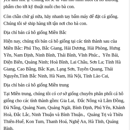
phẩm cho tới kỹ thuật nuôi cho bà con.
Còn chần chừ gì nữa, hãy nhanh tay bấm máy để đặt cá giống.
Chúng tôi sẽ ship hàng tới tận nơi cho bà con.
Địa chỉ bán cá hô giống Miền Bắc
Hiện nay, chúng tôi bán cá hô giống tại các tỉnh thành sau của
Miền Bắc: Phú Thọ, Bắc Giang, Hải Dương, Hải Phòng, Hưng
Yên, Nam Định, Ninh Bình, Thái Bình, Vĩnh Phúc., Yên Bái,
Điện Biên, Quảng Ninh; Hoà Bình, Lai Châu, Sơn La; Tỉnh Hà
Giang, Cao Bằng, Bắc Kạn, Lạng Sơn, Tuyên Quang, Thái
Nguyên,Tỉnh Bắc Ninh, Hà Nam, Hà Nội, Tỉnh Lào Cai,
Địa chỉ bán cá hô giống Miền trung
Tại Miền trung, chúng tôi có cơ sở giống chuyên phân phối cá hô
giống cho các tỉnh thành gồm: Gia Lai, Đắc Nông và Lâm Đồng,
Đà Nẵng, Quảng Nam, Quảng Ngãi, Bình Định, Phú Yên, Khánh
Hoà, Đắc Lắc, Ninh Thuận và Bình Thuận., Quảng Trị và Thừa
Thiên-Huế, Kon Tum, Thanh Hoá, Nghệ An, Hà Tĩnh, Quảng
Bình,