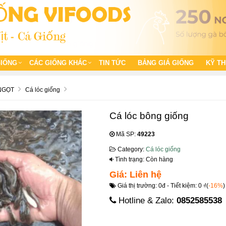
GIỐNG
CÁC GIỐNG KHÁC
TIN TỨC
BẢNG GIÁ GIỐNG
KỸ T
NGỌT
Cá lóc giống
Cá lóc bông giống
Mã SP:
49223
Category:
Cá lóc giống
Tình trạng: Còn hàng
Giá: Liên hệ
Giá thị trường: 0đ - Tiết kiệm: 0 ₫(
-16%
)
Hotline & Zalo:
0852585538