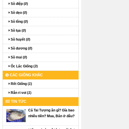
Sò điệp (
0
)
Sò dẹo (
0
)
Sò lông (
0
)
Sò lụa (
0
)
Sò huyết (
0
)
Sò dương (
0
)
Sò mai (
0
)
Ốc Lác Giống (
3
)
CÁC GIỐNG KHÁC
Rết Giống (
1
)
Rắn ri voi (
1
)
TIN TỨC
Cá Tai Tượng ăn gì? Gía bao
nhiêu tiền? Mua, Bán ở đâu?