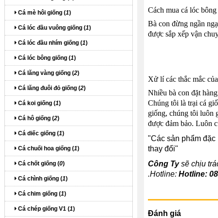
Cách mua cá lóc bông g
Cá mè hôi giống (
1
)
Bà con đừng ngần ngại 
Cá lóc đầu vuông giống (
1
)
được sắp xếp vận chuyể
Cá lóc đầu nhím giống (
1
)
Cá lóc bông giống (
1
)
Cá lăng vàng giống (
2
)
Xử lí các thắc mắc của
Cá lăng đuôi đỏ giống (
2
)
Nhiều bà con đặt hàng
Chúng tôi là trại cá g
Cá koi giống (
1
)
giống, chúng tôi luôn 
Cá hô giống (
2
)
được đảm bảo. Luôn cu
Cá diếc giống (
1
)
"Các sản phẩm đặc b
thay đổi"
Cá chuối hoa giống (
1
)
Công Ty
sẽ chịu tr
Cá chốt giống (
0
)
.Hotline:
Hotline:
08
Cá chình giống (
1
)
Cá chim giống (
1
)
Cá chép giống V1 (
1
)
Đánh giá