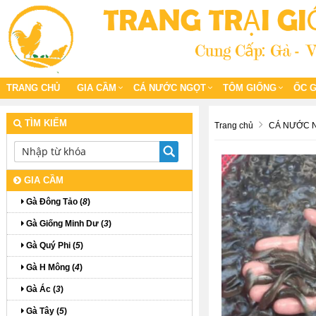
TRANG CHỦ
GIA CẦM
CÁ NƯỚC NGỌT
TÔM GIỐNG
ỐC 
TÌM KIẾM
Trang chủ
CÁ NƯỚC 
GIA CẦM
Gà Đông Tảo (
8
)
Gà Giống Minh Dư (
3
)
Gà Quý Phi (
5
)
Gà H Mông (
4
)
Gà Ác (
3
)
Gà Tây (
5
)